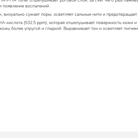
-BHA-PHA Toner отшелушивает роговой слой, за счёт чего разглажив
и появление воспалений.
к, визуально сужает поры, осветляет сальные нити и предотвращает
A-кислота (532,5 ppm), которая отшелушивает поверхность кожи и
кожу более упругой и гладкой. Выравнивает тон и осветляет пигмент
 жирорастворимая кислота. Очищает поры, осветляет чёрные точки
р и появление воспалений, уменьшает жирность кожи и предотвраща
 — мягкий аналог AHA-кислоты, деликатно удаляет ороговевшие кл
ентацию, подходит для чувствительной кожи.
 ppm) — натуральный антисептик, оказывает противовоспалительно
е, успокаивает и снимает раздражение, восстанавливает целостност
нтацию и предотвращает её появление, нормализует выработку себу
и подбородок), повышает защитные функции кожи.
ение клеток, снижает реактивность, стимулирует регенерацию.