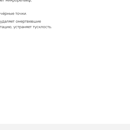
ает микрорельеф,
 чёрные точки.
 удаляет омертвевшие
ацию, устраняет тусклость.
 и
ет блеск
етки,
е
ь
ма,