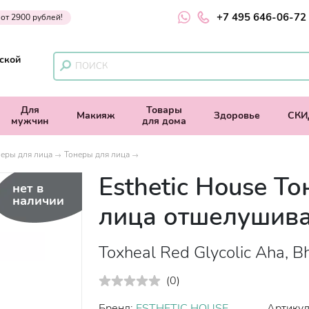
+7 495 646-06-72
 от 2900 рублей!
ской
Для
Товары
Макияж
Здоровье
СКИ
мужчин
для дома
еры для лица
Тонеры для лица
Esthetic House То
нет в
наличии
лица отшелушив
Toxheal Red Glycolic Aha, B
(
0
)
Бренд:
ESTHETIC HOUSE
Артикул