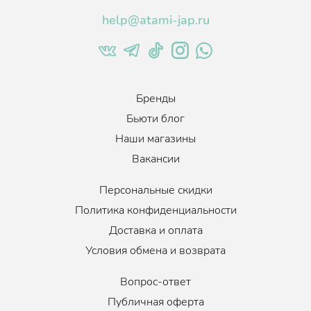
help@atami-jap.ru
Возраст
:
от 35, от 30, от 40, от 45, от 18, от 25
Тип кожи
:
Все типы кожи
Эффект
:
Увлажнение, Восстановление,
Противовоспалительный
Бренды
Когда использовать
:
По необходимости, 1-3 раза в неделю
Бьюти блог
Объем
:
248 мл.
Наши магазины
Вакансии
Персональные скидки
Политика конфиденциальности
Доставка и оплата
Условия обмена и возврата
Вопрос-ответ
Публичная оферта