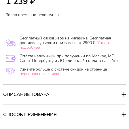
1 239
₽
Товар временно недоступен
Бесплатный самовывоз из магазина. Бесплатная
доставка курьером при заказе от 2900 ₽.
Узнать
подробнее.
Оплата наличными при получении по Москве, МО,
Санкт-Петербургу и ЛО или онлайн оплата на сайте.
Узнайте больше о системе скидок на странице
персональные скидки.
ОПИСАНИЕ ТОВАРА
Тонер Rose Floral Softening Toner снабжает кожу необходимым
количеством влаги, делая гладкой и здоровой.
Обладает
приятным свежим ароматом.
СПОСОБ ПРИМЕНЕНИЯ
Активные компоненты:
Способ применения:
Существует 4 способа использования тонера: