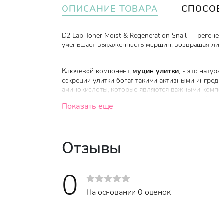
ОПИСАНИЕ ТОВАРА
СПОСО
D2 Lab Toner Moist & Regeneration Snail — рег
уменьшает выраженность морщин, возвращая ли
Ключевой компонент,
муцин улитки
, - это нат
секреции улитки богат такими активными ингреди
аминокислоты, которые являются важными комп
действием, используется для лечения угревой с
Показать еще
Другие активные компоненты:
Отзывы
Несколько видов гиалуроновой кислоты, в 
наполняя кожу влагой, улучшая ее внешний 
Ниацинамид (водорастворимый витамин В3) 
0
функцию, эффективно выравнивает поверхно
желез.
На основании 0 оценок
Масло ши (карите) - улучшает регенерацию
питает и увлажняет.