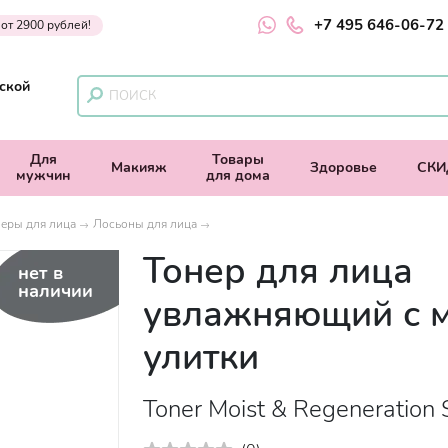
+7 495 646-06-72
 от 2900 рублей!
ской
Для
Товары
Макияж
Здоровье
СКИ
мужчин
для дома
еры для лица
Лосьоны для лица
Тонер для лица
нет в
наличии
увлажняющий с 
улитки
Toner Moist & Regeneration 