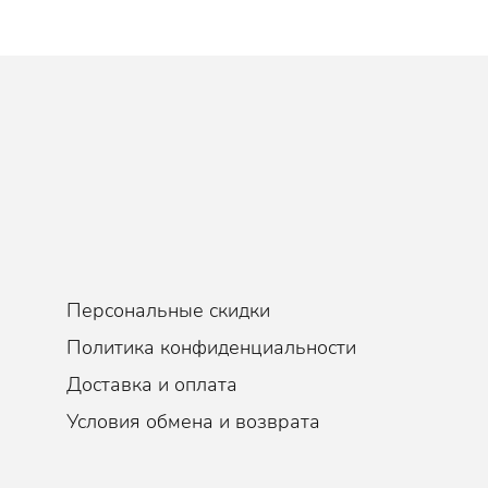
ции кожи, стимулирует выработку коллагена в коже, разглаживает 
едляет воспалительные процессы, делает кожу упругой и эластичн
отивовоспалительный, Выравнивание тона, Успокаивающий
Персональные скидки
Политика конфиденциальности
Доставка и оплата
Условия обмена и возврата