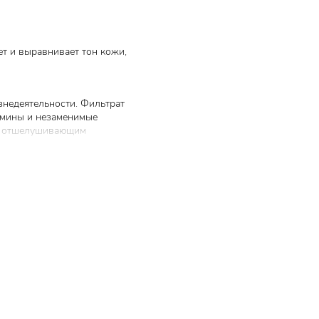
ет и выравнивает тон кожи,
изнедеятельности. Фильтрат
тамины и незаменимые
ет отшелушивающим
миса,
ую
сальных
ей среды,