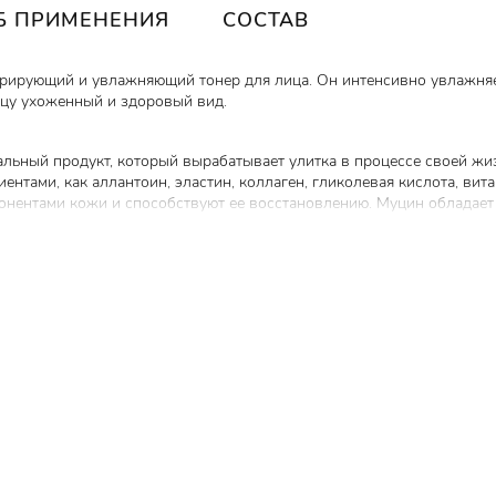
Б ПРИМЕНЕНИЯ
СОСТАВ
енерирующий и увлажняющий тонер для лица. Он интенсивно увлажня
цу ухоженный и здоровый вид.
уральный продукт, который вырабатывает улитка в процессе своей ж
ентами, как аллантоин, эластин, коллаген, гликолевая кислота, ви
онентами кожи и способствуют ее восстановлению. Муцин облада
ыпи, шрамов, постакне и разглаживания морщинок.
том числе низкомолекулярной, - проникают в глубокие слои эпидер
вид и цвет лица.
- ускоряет обновление кожи, улучшает ее эластичность и барьерн
сть кожи и осветляет пигментные пятна, контролирует выработку 
 клеток, защищает кожу от неблагоприятных воздействий окружающ