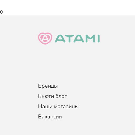
Пантенол - увеличивает скорость регенера
0
способствует заживлению микротрещин, зам
Эффект
:
Увлажнение, Восстановление, Пр
Сужение пор, Смягчение, Питание
Бренды
Бьюти блог
Наши магазины
Вакансии