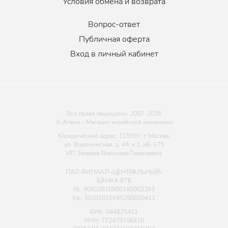
Условия обмена и возврата
Вопрос-ответ
Публичная оферта
Вход в личный кабинет
Все права защищены. 2007-
2026
© Атами - Магазин корейской косметики
Юридический адрес: 115597, г. Москва,
ул. Воронежская, д. 44, к 1, кВ. 175
ИП Зверева Вероника Георгиевна
ПАО ФИЛИАЛ «ЦЕНТРАЛЬНЫЙ»
БАНКА ВТБ
Р/с: 40802810900180002393
К/с: 30101810145250000411
БИК: 044525411
ИНН: 772479106416