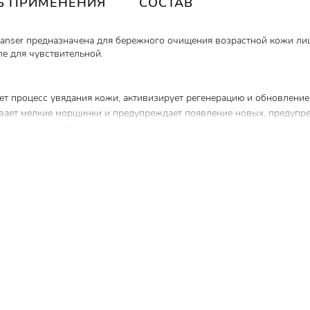
Б ПРИМЕНЕНИЯ
СОСТАВ
anser
предназначена для бережного очищения возрастной кожи лиц
ле для чувствительной.
ет процесс увядания кожи, активизирует регенерацию и обновление
ивает мелкие морщинки и предупреждает появление новых, предупр
и и микрорельеф.
ть кожи, укрепляют защитный барьер. Эти молекулы обладают спос
обны влиять на функциональную активность клеток.
м, который способен обеспечить выраженный омолаживающий эффе
ую кожу, убирает сухость и шелушения, уменьшает отечность, улуч
. Незаменима при борьбе с куперозом, так как укрепляет капилляры
здочки».
ма с крышкой флип-топ и защитной мембраной на дозаторе.
ше