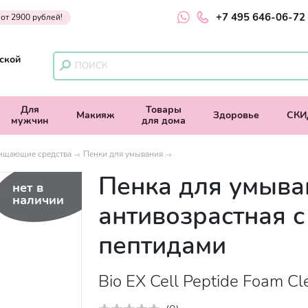
+7 495 646-06-72
 от 2900 рублей!
ской
Для
Товары
Макияж
Здоровье
СКИ
мужчин
для дома
ищающие средства
Пенки для умывания
Пенка для умыва
нет в
наличии
антивозрастная с
пептидами
Bio EX Cell Peptide Foam Cl