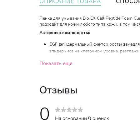
ОПИСАНИЕ ТОВАРА
СПОСО
Пенка для умывания Bio EX Cell Peptide Foam Cle
подходит для кожи любого типа кожи, в том чис
Активные компоненты:
EGF (эпидермальный фактор роста) замедля
эпидермиса на клеточном уровне, разглаж
появление раздражений, улучшает тон кож
Показать еще
Пептиды повышают эластичность и упругос
проникать в глубокие слои кожи, они спос
Глутатион является мощным антиоксиданто
Отзывы
Центелла азиатская успокаивает раздраженн
кровообращение, ускоряет синтез коллагена
0
устраняет красноту и лечит «сосудистые зве
На основании 0 оценок
Средство выпускается в пластиковой тубе объе
Возраст
:
от 35 до 50 лет, от 50 лет и стар