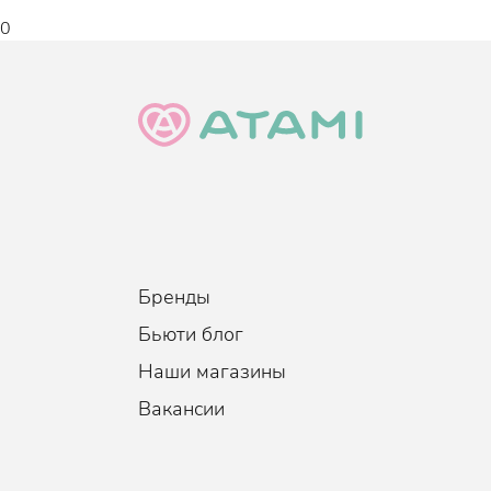
Тип кожи
:
Все типы кожи
0
Эффект
:
Увлажнение, Антивозрастной эф
тона кожи, Отшелушивание
Когда использовать
:
Ежедневно
Объем
:
150 мл.
Бренды
Бьюти блог
Наши магазины
Вакансии