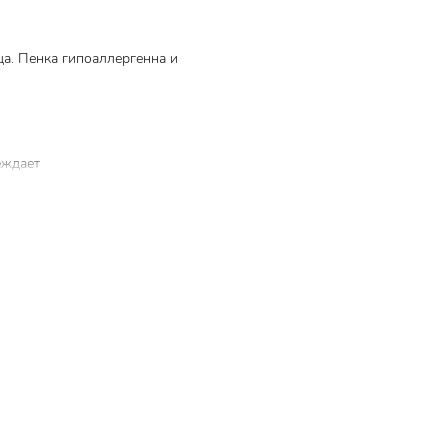
а.
Пенка гипоаллергенна и
еждает
обностью
кт.
шает
 и вены,