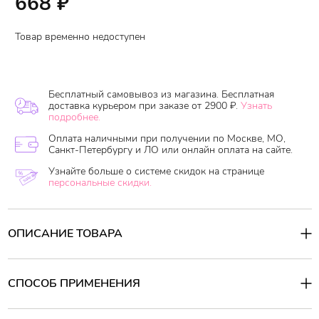
668
₽
Товар временно недоступен
Бесплатный самовывоз из магазина. Бесплатная
доставка курьером при заказе от 2900 ₽.
Узнать
подробнее.
Оплата наличными при получении по Москве, МО,
Санкт-Петербургу и ЛО или онлайн оплата на сайте.
Узнайте больше о системе скидок на странице
персональные скидки.
ОПИСАНИЕ ТОВАРА
Пенка для лица очищающая ежедневная с алоэ вера Aloe
Everyday Foam Cleanser -
превосходно удалит остатки макияжа,
излишки кожного сала, глубоко очистит поры от накопленных
СПОСОБ ПРИМЕНЕНИЯ
шлаков и токсинов, смягчит и разгладит кожу без
раздражений. Экстракт алоэ вера окажет успокаивающее и
Способ применения:
увлажняющее действие. Кожа после умывания не испытывает
Возьмите нужное количество средства для умывания. Вспеньте