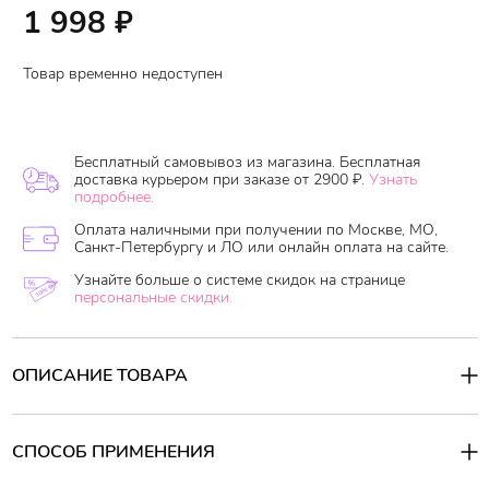
1 998
₽
Товар временно недоступен
Бесплатный самовывоз из магазина. Бесплатная
доставка курьером при заказе от 2900 ₽.
Узнать
подробнее.
Оплата наличными при получении по Москве, МО,
Санкт-Петербургу и ЛО или онлайн оплата на сайте.
Узнайте больше о системе скидок на странице
персональные скидки.
ОПИСАНИЕ ТОВАРА
Очищающая пенка для умывания содержит 35% раствора
низкомолекулярного коллагена и комплекс гиалуроновой
кислоты, предотвращающие сухость после умывания,
СПОСОБ ПРИМЕНЕНИЯ
повышающие эластичность и упругость кожи, а также ее
текстуру. Пенка интенсивно очищает поры от ежедневных
Способ применения: