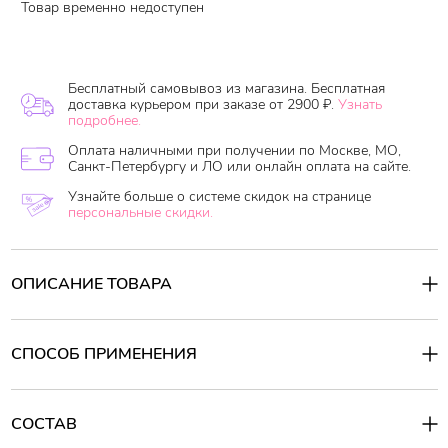
Товар временно недоступен
Бесплатный самовывоз из магазина. Бесплатная
доставка курьером при заказе от 2900 ₽.
Узнать
подробнее.
Оплата наличными при получении по Москве, МО,
Санкт-Петербургу и ЛО или онлайн оплата на сайте.
Узнайте больше о системе скидок на странице
персональные скидки.
ОПИСАНИЕ ТОВАРА
Удивительная конфета жевательная Coris «Сделай сам» виноград
– глоток вдохновения для вашей фантазии и смекалки.
Смешивайте, создавайте то, что хочется именно вам из трех
СПОСОБ ПРИМЕНЕНИЯ
вкусов. Ароматы содовой, лимона и клубники можно соединять
в разных пропорциях и количествах. Найдите свое идеальное
сочетание сладких ингредиентов. Поразите своих родных,
близких и друзей увлекательной игрой в «создателя
СОСТАВ
вкусностей».
Для вашего удобства три компонента жевательной конфеты