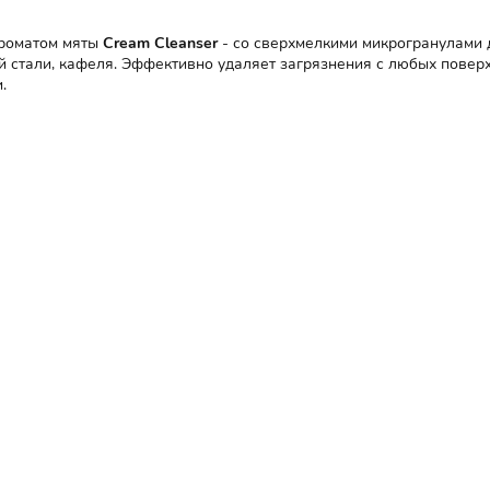
ароматом мяты
Cream Cleanser
-
со сверхмелкими микрогранулами д
й стали, кафеля
. Эффективно удаляет загрязнения с любых поверх
.