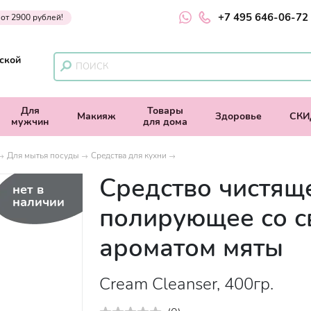
+7 495 646-06-72
 от 2900 рублей!
ской
Для
Товары
Макияж
Здоровье
СКИ
мужчин
для дома
Для мытья посуды
Средства для кухни
Средство чистящ
нет в
наличии
полирующее со 
ароматом мяты
Cream Cleanser, 400гр.