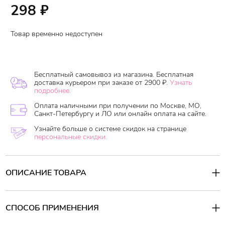
298
₽
Товар временно недоступен
Бесплатный самовывоз из магазина. Бесплатная
доставка курьером при заказе от 2900 ₽.
Узнать
подробнее.
Оплата наличными при получении по Москве, МО,
Санкт-Петербургу и ЛО или онлайн оплата на сайте.
Узнайте больше о системе скидок на странице
персональные скидки.
ОПИСАНИЕ ТОВАРА
Японский чистящий порошок предназначен для мытья и чистки
посуды, кухонной утвари, кухонных плит, раковин и других
поверхностей на кухне и в ванной комнате.
СПОСОБ ПРИМЕНЕНИЯ
Благодаря особому пенящемуся составу, порошок моментально
справляется даже со стойкими загрязнениями, полирует и
Способ применения: