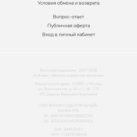
мороженого, йогуртов, макияжа.
Условия обмена и возврата
Вопрос-ответ
Публичная оферта
Вход в личный кабинет
Все права защищены. 2007-
2026
© Атами - Магазин корейской косметики
Юридический адрес: 115597, г. Москва,
ул. Воронежская, д. 44, к 1, кВ. 175
ИП Зверева Вероника Георгиевна
ПАО ФИЛИАЛ «ЦЕНТРАЛЬНЫЙ»
БАНКА ВТБ
Р/с: 40802810900180002393
К/с: 30101810145250000411
БИК: 044525411
ИНН: 772479106416