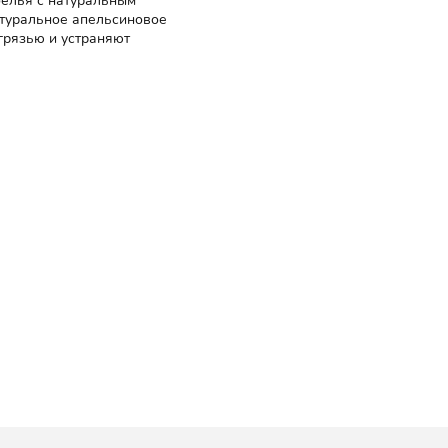
белья с натуральным
атуральное апельсиновое
грязью и устраняют
ены /