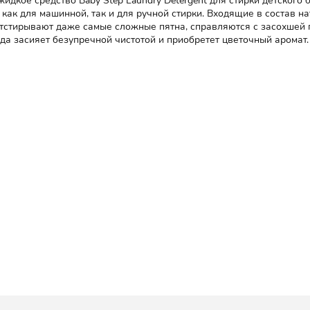
кое средство Baby Step Laundry Detergent для стирки детского 
ак для машинной, так и для ручной стирки.
Входящие в состав н
отстирывают даже самые сложные пятна, справляются с засохшей 
да засияет безупречной чистотой и приобретет цветочный аромат.
асло апельсина, расщепляющие жир и белок энзимы.
ки чистое сырье, безопасное для человека и окружающей среды.
 (хлор-2-метил-4-изотиазолин-3-он / метилизотиазолинон / параб