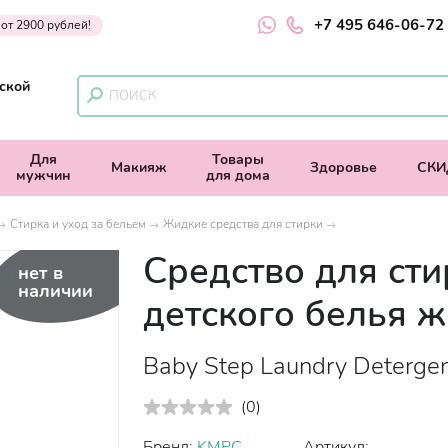
+7 495 646-06-72
 от 2900 рублей!
ской
Для
Товары
Макияж
Здоровье
СКИ
мужчин
для дома
Стирка и уход за бельем
Жидкие средства для стирки
Средство для сти
нет в
наличии
детского белья 
Baby Step Laundry Detergen
(
0
)
Бренд:
KMPC
Артикул: