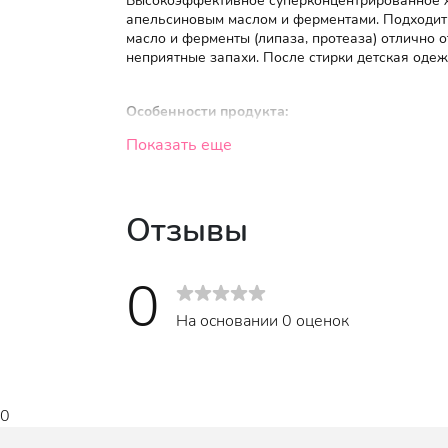
Высокоэффективное суперконцентрированное жид
апельсиновым маслом и ферментами. Подходит к
масло и ферменты (липаза, протеаза) отлично 
неприятные запахи. После стирки детская одеж
Особенности продукта:
Показать еще
PH нейтральный.
Содержит увлажняющие ингредиенты.
Содержит натуральные ПАВ, натуральное м
Отзывы
При производстве используется экологичес
Не содержит следующие вредные компоненты
0
пеногаситель).
На основании 0 оценок
0