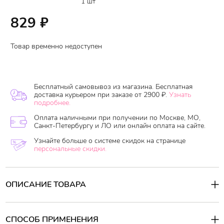
1 шт
829
₽
Товар временно недоступен
Бесплатный самовывоз из магазина. Бесплатная
доставка курьером при заказе от 2900 ₽.
Узнать
подробнее.
Оплата наличными при получении по Москве, МО,
Санкт-Петербургу и ЛО или онлайн оплата на сайте.
Узнайте больше о системе скидок на странице
персональные скидки.
ОПИСАНИЕ ТОВАРА
Кондиционер для белья с цветочным ароматом
Soflan Aroma
Floral
-
придает белью аромат цветочного букета из розовой
СПОСОБ ПРИМЕНЕНИЯ
розы, пиона и туберозы с нотами малины, персика, яблока и