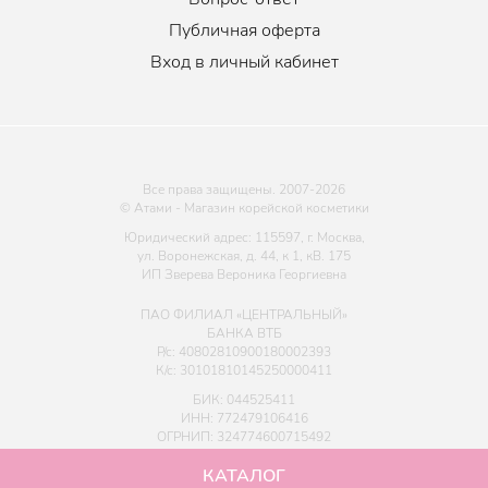
Публичная оферта
Вход в личный кабинет
Все права защищены. 2007-
2026
© Атами - Магазин корейской косметики
Юридический адрес: 115597, г. Москва,
ул. Воронежская, д. 44, к 1, кВ. 175
ИП Зверева Вероника Георгиевна
ПАО ФИЛИАЛ «ЦЕНТРАЛЬНЫЙ»
БАНКА ВТБ
Р/с: 40802810900180002393
К/с: 30101810145250000411
БИК: 044525411
ИНН: 772479106416
ОГРНИП: 324774600715492
КАТАЛОГ