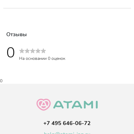
водой.
Объем
:
500 мл.
Состав
:
Hypochlorite, surfactant - alkyl ether sulfate sodium ether, sodium
hydroxide 1%.
Отзывы
0
На основании 0 оценок
0
+7 495 646-06-72