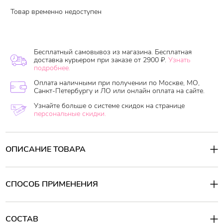
Товар временно недоступен
Бесплатный самовывоз из магазина. Бесплатная
доставка курьером при заказе от 2900 ₽.
Узнать
подробнее.
Оплата наличными при получении по Москве, МО,
Санкт-Петербургу и ЛО или онлайн оплата на сайте.
Узнайте больше о системе скидок на странице
персональные скидки.
ОПИСАНИЕ ТОВАРА
Гель для туалета
отщательно смывает загрязнения под ободком
унитаза, очищение вынны и эффективно дезинфицирует
поверхность. Можно также использовать для сливного
СПОСОБ ПРИМЕНЕНИЯ
отверстия и раковин. Благодаря концентрированному составу
средства эффект сохраняется надолго.
Способ применения:
Равномерно распределить гель под ободком унитаза по всей
окружности, оставьте на 10-20 мин, почистить ершиком, смыть
СОСТАВ
Когда использовать
:
По необходимости, Во время уборки