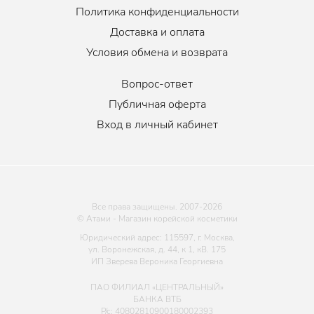
Политика конфиденциальности
Доставка и оплата
Условия обмена и возврата
Вопрос-ответ
Публичная оферта
Вход в личный кабинет
Все права защищены. 2007-
2026
© Атами - Магазин корейской косметики
Юридический адрес: 115597, г. Москва,
ул. Воронежская, д. 44, к 1, кВ. 175
ИП Зверева Вероника Георгиевна
ПАО ФИЛИАЛ «ЦЕНТРАЛЬНЫЙ»
БАНКА ВТБ
Р/с: 40802810900180002393