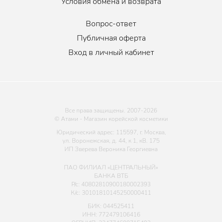
Условия обмена и возврата
Вопрос-ответ
Публичная оферта
Вход в личный кабинет
Все права защищены. 2007-
2026
© Атами - Магазин корейской косметики
Юридический адрес: 115597, г. Москва,
ул. Воронежская, д. 44, к 1, кВ. 175
ИП Зверева Вероника Георгиевна
ПАО ФИЛИАЛ «ЦЕНТРАЛЬНЫЙ»
БАНКА ВТБ
Р/с: 40802810900180002393
К/с: 30101810145250000411
БИК: 044525411
ИНН: 772479106416