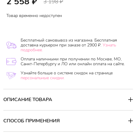
2 558
₽
3 198
₽
Товар временно недоступен
Бесплатный самовывоз из магазина. Бесплатная
доставка курьером при заказе от 2900 ₽.
Узнать
подробнее.
Оплата наличными при получении по Москве, МО,
Санкт-Петербургу и ЛО или онлайн оплата на сайте.
Узнайте больше о системе скидок на странице
персональные скидки.
ОПИСАНИЕ ТОВАРА
Выравнивающая база для макияжа с коллагеном предназначена
для использования на коже лица, шеи и декольте. Она обладает
увлажняющими свойствами и эффективно скрывает
СПОСОБ ПРИМЕНЕНИЯ
расширенные поры, мелкие морщинки и грубую текстуру кожи,
придавая ей безупречный вид и подготавливая кожу к
Способ применения:
идеальному нанесению макияжа. Благодаря наличию
Нанести необходимое количество базы на чистую кожу лица