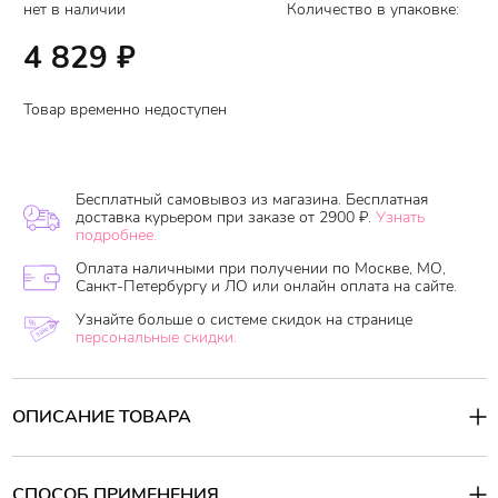
нет в наличии
Количество в упаковке:
4 829
₽
Товар временно недоступен
Бесплатный самовывоз из магазина. Бесплатная
доставка курьером при заказе от 2900 ₽.
Узнать
подробнее.
Оплата наличными при получении по Москве, МО,
Санкт-Петербургу и ЛО или онлайн оплата на сайте.
Узнайте больше о системе скидок на странице
персональные скидки.
ОПИСАНИЕ ТОВАРА
Кушон Yu-r Moist Layer Cushion
-
является
мультифункциональным средством, которое эффективно
скрывает недостатки кожи и оказывает ухаживающее
СПОСОБ ПРИМЕНЕНИЯ