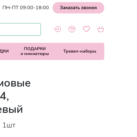
ПН-ПТ 09:00-18:00
Заказать звонок
ПОДАРКИ
ДКИ
Тревел-наборы
и миниатюры
емовые
4,
евый
, 1шт