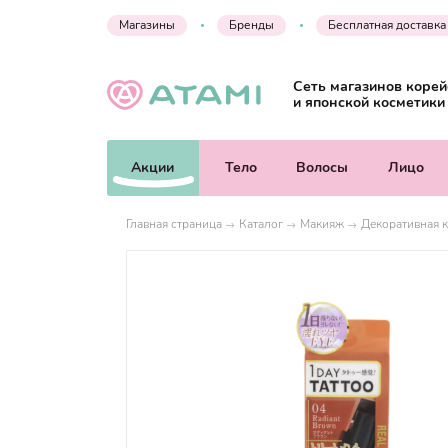
Магазины
Бренды
Бесплатная доставка
Сеть магазинов корей
и японской косметики
Акции
Тело
Волосы
Лицо
Главная страница
Каталог
Макияж
Декоративная к