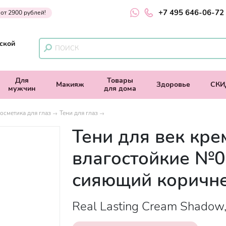
+7 495 646-06-72
 от 2900 рублей!
ской
Для
Товары
Макияж
Здоровье
СКИ
мужчин
для дома
осметика для глаз
Тени для глаз
Тени для век кр
влагостойкие №0
сияющий коричн
Real Lasting Cream Shadow