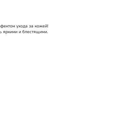
фектом ухода за кожей!
ь яркими и блестящими.
той.
акадамии,
рошествии нескольких часов