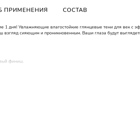
Б ПРИМЕНЕНИЯ
СОСТАВ
е 1 дня!
Увлажняющие влагостойкие глянцевые тени для век с эф
аш взгляд сияющим и проникновенным. Ваши глаза будут выглядет
евый финиш.
ерживает влагу в коже, легко ложится и делает кожу век бархатис
ваются в складки кожи и не плывут.
го дня, позволяя вашей коже дышать.
яющие компоненты для ухода за кожей:
c
квалан, масло жожоба, м
 расплываются от воды, пота, слез, и кожного жира. Даже по п