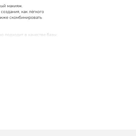
ный макияж.
создания, как лёгкого
также скомбинировать
о подходит в качестве базы;
ый блеск; глубокий розово-