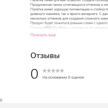
Палетка
теней
для
век
позволит создать полноц
Продуманная гамма сочетающихся оттенков и мя
Палетка имеет хорошую пигментацию и стойкость,
дневного макияжа, так и яркого вечернего. С д
несколько оттенков для создания сложного мак
Продукт будет ложиться ровным слоем с одного 
Палетка
№02
Dry Rose
—
палетка из 4х натура
матовый пыльно-розовый
Rosy
Pink
освежает ма
Показать еще
коричневый оттенок
Rose Seed
, отлично подход
Особенности:
Отзывы
- мягкая шелковистая текстура;
- хорошая стойкость и пигментация;
- красивые сочетающиеся оттенки;
0
- легко наносится и ровно распределяется;
- подходит для ежедневного или вечернего маки
На основании 0 оценок
0