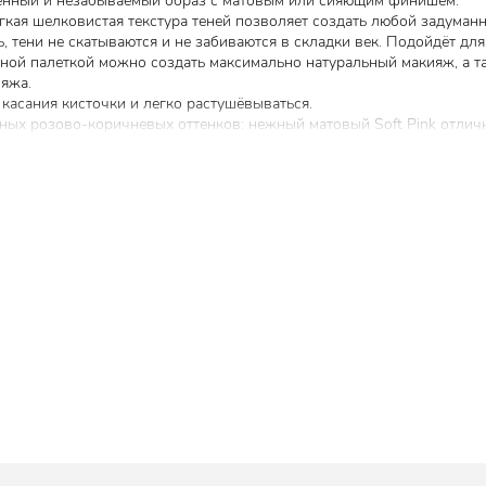
енный и незабываемый образ с матовым или сияющим финишем.
гкая шелковистая текстура теней позволяет создать любой задуман
 тени не скатываются и не забиваются в складки век. Подойдёт для 
анной палеткой можно создать максимально натуральный макияж, а 
ияжа.
касания кисточки и легко растушёвываться.
льных розово-коричневых оттенков: нежный матовый Soft
Pink
отличн
кияж; розово-серебристый глиттер
Rose
Filter
, создающий жемчужн
ящий для затемнения внешнего уголка глаз.
яжа.