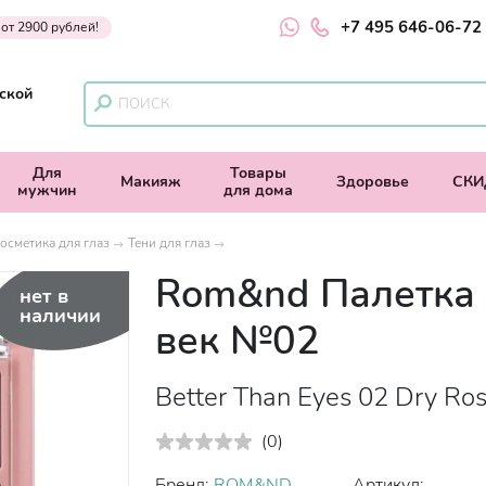
+7 495 646-06-72
 от 2900 рублей!
ской
Для
Товары
Макияж
Здоровье
СКИ
мужчин
для дома
осметика для глаз
Тени для глаз
Rom&nd Палетка 
нет в
наличии
век №02
Better Than Eyes 02 Dry Rose
(
0
)
Бренд:
ROM&ND
Артикул: