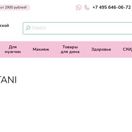
+7 495 646-06-72
 от 2900 рублей!
ской
Для
Товары
Макияж
Здоровье
СКИ
мужчин
для дома
ANI