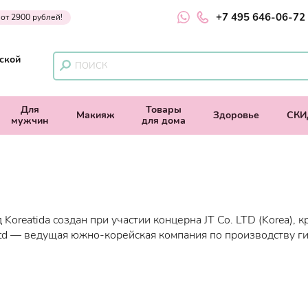
+7 495 646-06-72
 от 2900 рублей!
ской
Для
Товары
Макияж
Здоровье
СКИ
мужчин
для дома
 Koreatida создан при участии концерна JT Co. LTD (Kоrea), 
Ltd — ведущая южно-корейская компания по производству г