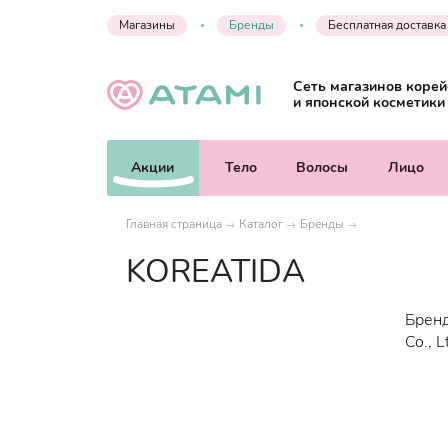
Магазины
Бренды
Бесплатная доставка
Сеть магазинов корей
и японской косметики
Акции
Тело
Волосы
Лицо
Главная страница
Каталог
Бренды
KOREATIDA
Бренд
Co., 