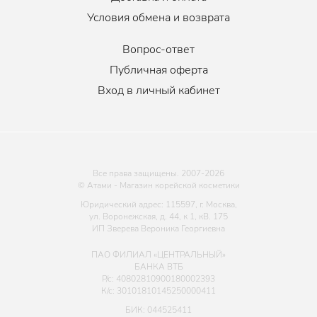
Условия обмена и возврата
Вопрос-ответ
Публичная оферта
Вход в личный кабинет
Все права защищены. 2007-
2026
© Атами - Магазин корейской косметики
Юридический адрес: 115597, г. Москва,
ул. Воронежская, д. 44, к 1, кВ. 175
ИП Зверева Вероника Георгиевна
ПАО ФИЛИАЛ «ЦЕНТРАЛЬНЫЙ»
БАНКА ВТБ
Р/с: 40802810900180002393
К/с: 30101810145250000411
БИК: 044525411