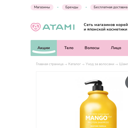
Магазины
Бренды
Бесплатная доставка
Сеть магазинов корей
и японской косметики
Акции
Тело
Волосы
Лицо
Главная страница
Каталог
Уход за волосами
Шамп