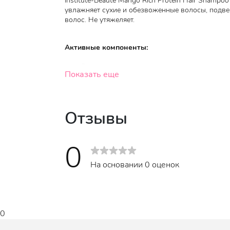
Institute-Beaute Mango Rich Protein Hair Shamp
увлажняет сухие и обезвоженные волосы, подве
волос. Не утяжеляет.
Активные компоненты:
Экстракт манго - незаменим для ухода за в
Показать еще
сушка феном), негативным погодным влияния
тонизирует, укрепляет волосы, помогает сп
положительное воздействие: ускоряет заж
сопротивляемость негативным воздействие
Отзывы
Протеины кукурузы, сои, гидролизованный 
натуральные компоненты - оказывают обще
0
преждевременного старения, делают их мяг
На основании 0 оценок
Не утяжеляет волос.
0