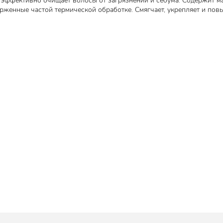
oo эффективно очищает волосы от загрязнений и себума. Содержит ма
рженные частой термической обработке. Смягчает, укрепляет и пов
олосами, которые часто подвергаются термическому воздействию (за
м (ультрафиолет, сухой воздух, высокая температура). Увлажняет, с
равиться с ломкостью и секущимися концами. На кожу манго также 
ивление мелких повреждений, успокаивает, повышает защитные фун
м окружающей среды.
шелк, экстракты лаванды, гамамелиса, ромашки, камелии и другие
е оздоравливающее и укрепляющее действие, защищают волосы от
кими, шелковистыми и блестящими.