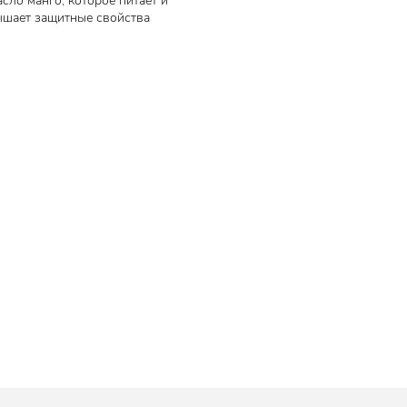
сло манго, которое питает и
ышает защитные свойства
вивка,
мягчает,
оказывает
кции и