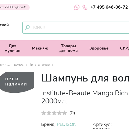
+7 495 646-06-72
 от 2900 рублей!
ской
Для
Товары
Макияж
Здоровье
СКИ
мужчин
для дома
уни для волос
Питательные
Шампунь для вол
нет в
наличии
Institute-Beaute Mango Rich
2000мл.
(
0
)
Бренд:
PEDISON
Артикул: