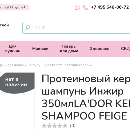
+7 495 646-06-72
 от 2900 рублей!
ской
Для
Товары
Макияж
Здоровье
СКИ
мужчин
для дома
уни для волос
Шампуни для восстановления волос
Протеиновый ке
нет в
наличии
шампунь Инжир
350млLA'DOR KE
SHAMPOO FEIGE
(
0
)