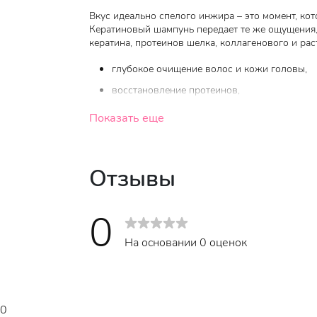
Вкус идеально спелого инжира – это момент, кот
Кератиновый шампунь передает те же ощущения,
кератина, протеинов шелка, коллагенового и ра
глубокое очищение волос и кожи головы,
восстановление протеинов,
питание кутикулы волос.
Показать еще
Отзывы
0
На основании 0 оценок
0