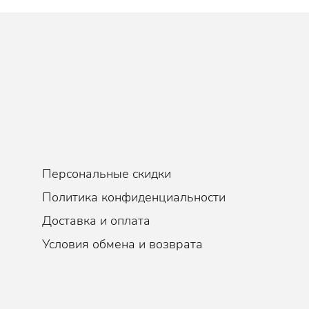
етки, смягчая кожу и устраняя основную причину воспалений и
ю черных точек, замедляет старение клеток, избавляет от сухости
антным свойствам не уступает витамину С: снижает воздействие
ну, продлевая таким образом жизнь клетки. Способствует зажив
тва, из-за чего является частым ингредиентом косметики для люд
о встречается в деликатных продуктах для чувствительной и реа
Персональные скидки
Политика конфиденциальности
Доставка и оплата
Условия обмена и возврата