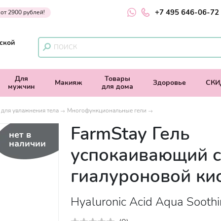
+7 495 646-06-72
 от 2900 рублей!
ской
Для
Товары
Макияж
Здоровье
СКИ
мужчин
для дома
 для увлажнения тела
Многофункциональные гели
FarmStay Гель
нет в
наличии
успокаивающий с
гиалуроновой ки
Hyaluronic Acid Aqua Soothi