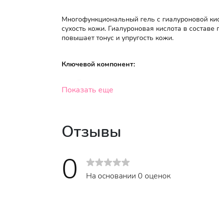
Многофункциональный гель с гиалуроновой ки
сухость кожи. Гиалуроновая кислота в состав
повышает тонус и упругость кожи.
Ключевой компонент:
Гиалуроновая кислота - сохраняет влагу в 
Показать еще
влагу, и отвечает за тургор кожи. Служит
микроэлементов, необходимых для поддерж
себя удар после пребывания на открытом 
фотозащитного средства.
Отзывы
0
Активные компоненты:
Алоэ
- увлажняет и "запирает влагу" в кл
На основании 0 оценок
заболеваний. Снимает воспаления и работа
составе антиоксиданты осветляют пигмент
мягко отшелушивать ороговевший слой кле