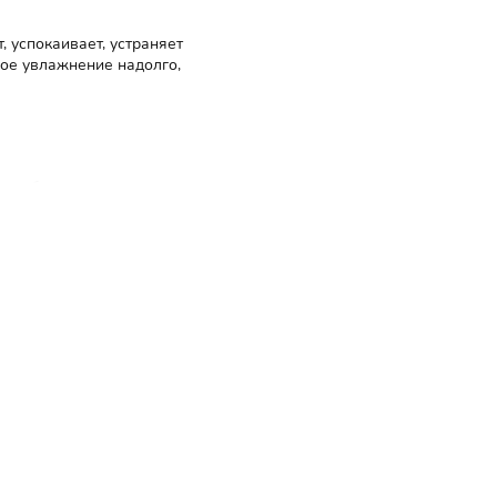
, успокаивает, устраняет
ное увлажнение надолго,
 к себе
ерет на
жных
ащиеся в
гелю