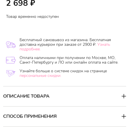
2 698
₽
Товар временно недоступен
Бесплатный самовывоз из магазина. Бесплатная
доставка курьером при заказе от 2900 ₽.
Узнать
подробнее.
Оплата наличными при получении по Москве, МО,
Санкт-Петербургу и ЛО или онлайн оплата на сайте.
Узнайте больше о системе скидок на странице
персональные скидки.
ОПИСАНИЕ ТОВАРА
Средство для тела с пробиотиками отвечает за мощное
оздоровление кожи, восстанавливает липидную мантию и
восполняет недостаток влаги в эпидермисе. Помогает
СПОСОБ ПРИМЕНЕНИЯ
поддерживать здоровую микробиоту и подавляет рост бактерий.
Содержит ферменты лактобактерий, лецитин, трегалозу, аргинин
Способ применения:
и липиды. Активно борется с сухостью и шелушениями, смягчает