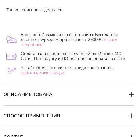
Товар временно недоступен
Бесплатный самовывоз из магазина. Бесплатная
доставка курьером при заказе от 2900 ₽.
Узнать
подробнее.
Оплата наличными при получении по Москве, МО,
Санкт-Петербургу и ЛО или онлайн оплата на сайте.
Узнайте больше о системе скидок на странице
персональные скидки.
ОПИСАНИЕ ТОВАРА
Мягкая пенка с керамидами – лучший помощник при
проведении интимных гигиенических процедур. Состав
позволяет глубоко увлажнить кожные покровы, смягчая и
СПОСОБ ПРИМЕНЕНИЯ
защищая их. Кроме того средство обладает разглаживающим
действием. Пребиотики в составе помогают нормализовать
Способ применения:
местную микрофлору и усилить иммунитет. Легкая и нежная
Небольшой объем средства нанести на интимную область,
текстура не только напитает покровы, но также освежит и
слегка помассировать и дать полностью впитаться.