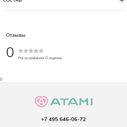
СОСТАВ
устранит раздражение. Особенно хорошо показывает
эффективность как уходовое средство после бритья и
эпиляции, а также у обладательниц сухой, чувствительной
кожи.
Объем
:
300 мл.
Отзывы
0
На основании 0 оценок
0
+7 495 646-06-72