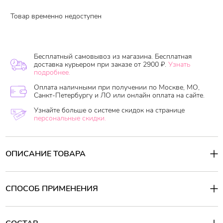
Товар временно недоступен
Бесплатный самовывоз из магазина. Бесплатная
доставка курьером при заказе от 2900 ₽.
Узнать
подробнее.
Оплата наличными при получении по Москве, МО,
Санкт-Петербургу и ЛО или онлайн оплата на сайте.
Узнайте больше о системе скидок на странице
персональные скидки.
ОПИСАНИЕ ТОВАРА
Зубная паста содержит натуральные экстракты китайских трав,
таких как жгун-корень лекарственный (Cnidium Officinale Makino),
кора пробкового дерева (Phellodendron Amurense), трава
СПОСОБ ПРИМЕНЕНИЯ
гуттуинии сердцелистной (Houttuynia Cordata Thunb), которые
эффективно предотвращают развитие заболеваний пародонта,
воспаление десен и сохраняют ощущение свежести в полости
рта долгое время.