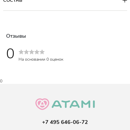
СОСТАВ
Состав
:
диоксид кремния, монофторфосфат натрия, пиридоксина
гидрохлорид, D-сорбитол раствор, полиэтиленгликоль,
ксилитол, дигидрат сахарина натрия, лаурилсульфат натрия,
оксид титана, натуральные экстракты трав.
silicon dioxide, sodium monofluorophosphate, pyridoxine
Отзывы
hydrochloride, D-sorbitol solution, polyethylene glycol, xylitol,
sodium saccharin dihydrate, sodium lauryl sulfate, titanium oxide,
0
natural herbal extracts.
На основании 0 оценок
0
+7 495 646-06-72