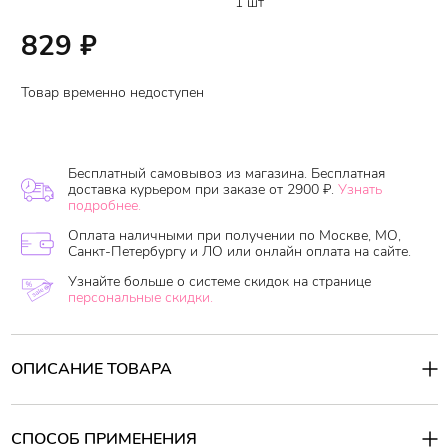
1 шт
829
₽
Товар временно недоступен
Бесплатный самовывоз из магазина. Бесплатная
доставка курьером при заказе от 2900 ₽.
Узнать
подробнее.
Оплата наличными при получении по Москве, МО,
Санкт-Петербургу и ЛО или онлайн оплата на сайте.
Узнайте больше о системе скидок на странице
персональные скидки.
ОПИСАНИЕ ТОВАРА
Применение солей способствует снятию усталости,
используется как успокаивающее средство при неврозах,
бессоннице, стрессовых состояниях, для улучшения
СПОСОБ ПРИМЕНЕНИЯ