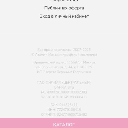
Публичная оферта
Вход в личный кабинет
Все права защищены. 2007-
2026
© Атами - Магазин корейской косметики
Юридический адрес: 115597, г. Москва,
ул. Воронежская, д. 44, к 1, кВ. 175
ИП Зверева Вероника Георгиевна
ПАО ФИЛИАЛ «ЦЕНТРАЛЬНЫЙ»
БАНКА ВТБ
Р/с: 40802810900180002393
К/с: 30101810145250000411
БИК: 044525411
ИНН: 772479106416
ОГРНИП: 324774600715492
КАТАЛОГ