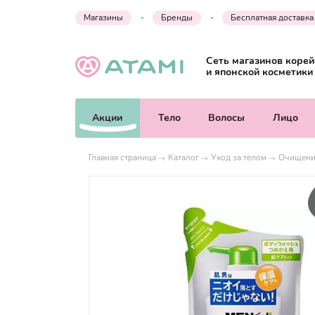
Магазины
Бренды
Бесплатная доставка
Сеть магазинов корей
и японской косметики
Акции
Тело
Волосы
Лицо
Главная страница
Каталог
Уход за телом
Очищени