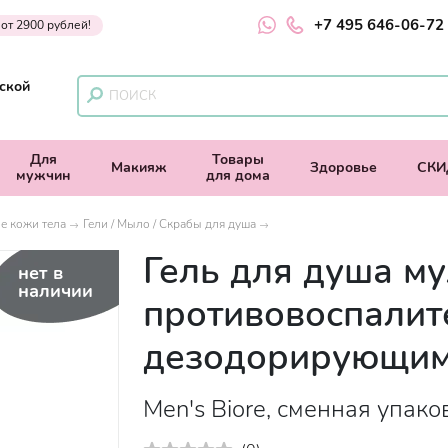
+7 495 646-06-72
 от 2900 рублей!
ской
Для
Товары
Макияж
Здоровье
СКИ
мужчин
для дома
е кожи тела
Гели / Мыло / Скрабы для душа
Гель для душа му
нет в
наличии
противовоспалит
дезодорирующим
Men's Biore, сменная упако