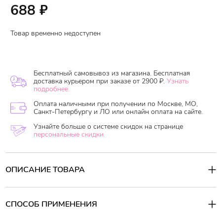
688
₽
Товар временно недоступен
Бесплатный самовывоз из магазина. Бесплатная
доставка курьером при заказе от 2900 ₽.
Узнать
подробнее.
Оплата наличными при получении по Москве, МО,
Санкт-Петербургу и ЛО или онлайн оплата на сайте.
Узнайте больше о системе скидок на странице
персональные скидки.
ОПИСАНИЕ ТОВАРА
Wakahada Monogatari
моментально увлажнит даже самую сухую
кожу рук, разгладит морщинки сухости, снимет раздражение.
Крем не содержит искусственных красителей и ароматизаторов,
СПОСОБ ПРИМЕНЕНИЯ
поэтому идеально подойдет для чувствительной кожи.
Экстракт персика
окажет противовоспалительное и
Способ применения: