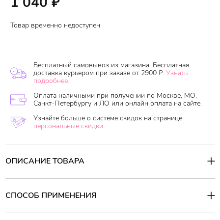
1 040
₽
Товар временно недоступен
Бесплатный самовывоз из магазина. Бесплатная
доставка курьером при заказе от 2900 ₽.
Узнать
подробнее.
Оплата наличными при получении по Москве, МО,
Санкт-Петербургу и ЛО или онлайн оплата на сайте.
Узнайте больше о системе скидок на странице
персональные скидки.
ОПИСАНИЕ ТОВАРА
Нежирный крем легко распределяется и быстро впитывается,не
оставляя жирной пленки и ощущения липкости.Вглубь тканей
поступают питательные вещества,витамины,минеральные соли и
СПОСОБ ПРИМЕНЕНИЯ
влага.
Крем стимулирует заживление потертостей,трещин и
других повреждений, не дает развиваться воспалительным
Способ применения:
процессам
,
смягчает кожу ног.
Нанести на чистую сухую кожу стоп, дать впитаться.