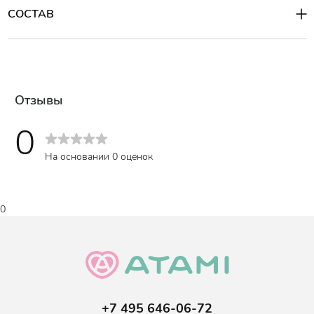
СОСТАВ
Зеленый чай снимает красноту и отечность.
Масло ши (карите) - улучшает регенерацию клеток,
Состав
:
Water, Glycerin, Caprylic/Capric Triglyceride, Butylene Glycol,
защищает кожу от неблагоприятных воздействий
Petrolatum, Stearic Acid, Butyrospermum Parkii (Shea) Butter, Cetyl
окружающей среды, питает и увлажняет.
Alcohol, Polysorbate 60, Glyceryl Stearate, Urea, Beeswax, Sorbitan
Sesquioleate, PEG-100 Stearate, Dimethicone, Allantoin, Camellia
Sinensis Leaf Extract (300mg), Portulaca Oleracea Extract, Oryza
Отзывы
Sativa (Rice) Bran Extract, Carbomer, Snail Secretion Filtrete, 1,2-
Hexanediol, Disodium EDTA, Fragrance.
0
На основании 0 оценок
0
+7 495 646-06-72