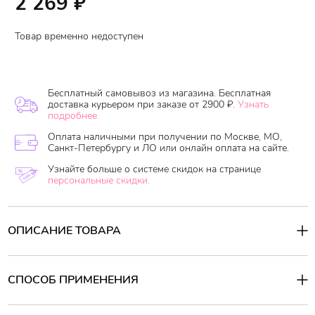
2 269
₽
Товар временно недоступен
Бесплатный самовывоз из магазина. Бесплатная
доставка курьером при заказе от 2900 ₽.
Узнать
подробнее.
Оплата наличными при получении по Москве, МО,
Санкт-Петербургу и ЛО или онлайн оплата на сайте.
Узнайте больше о системе скидок на странице
персональные скидки.
ОПИСАНИЕ ТОВАРА
Охлаждающий гель для ног снимает усталость, охлаждает,
подтягивает, восстанавливает кожу ног. Содержит ментоловые и
растительные компоненты. Снимает отечность. Обладает
СПОСОБ ПРИМЕНЕНИЯ
освежающим ароматом лимона.
Активные компоненты:
Способ применения:
Нанесите необходимое количество геля на область ног. Не