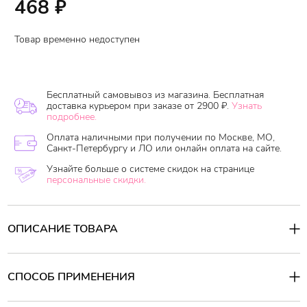
468
₽
Товар временно недоступен
Бесплатный самовывоз из магазина. Бесплатная
доставка курьером при заказе от 2900 ₽.
Узнать
подробнее.
Оплата наличными при получении по Москве, МО,
Санкт-Петербургу и ЛО или онлайн оплата на сайте.
Узнайте больше о системе скидок на странице
персональные скидки.
ОПИСАНИЕ ТОВАРА
Alchemic Ginsenoside Oil to Foam Cleanser Гидрофильное масло-
пенка ТМ Fraijour. Это очищающее средство сочетает в себе
питательные свойства драгоценных масел и очищающие
СПОСОБ ПРИМЕНЕНИЯ
свойства мягкой пенки для умывания. Оно тщательно очищает
лицо, растворяет черные точки и делает кожу увлажненной без
Способ применения:
ощущения стянутости и сухости. Снимает даже самый стойкий