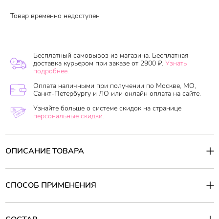
Товар временно недоступен
Бесплатный самовывоз из магазина. Бесплатная
доставка курьером при заказе от 2900 ₽.
Узнать
подробнее.
Оплата наличными при получении по Москве, МО,
Санкт-Петербургу и ЛО или онлайн оплата на сайте.
Узнайте больше о системе скидок на странице
персональные скидки.
ОПИСАНИЕ ТОВАРА
Набор уходовый для лица содержит крем+сыворотку. Содержит
муцин черной улитки, который защищает кожу от внешних
раздражителей окружающей среды и способствует
СПОСОБ ПРИМЕНЕНИЯ
восстановлению кожи. Слизь улитки защищает кожный барьер и
предотвращает ее от пересыхания. Средства также содержат
Способ применения:
гидролизованный коллаген увлажняет, повышает упругость и
Способ применения: нанести на очищенную кожу лица
эластичность кожи, также уменьшает морщины, предотвращает
сыворотку, затем крем.