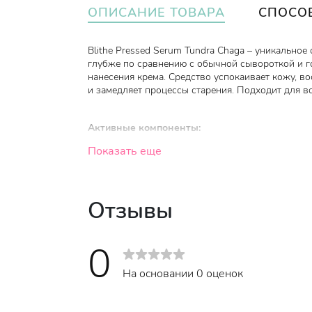
ОПИСАНИЕ ТОВАРА
СПОСО
Blithe Pressed Serum Tundra Chaga – уникально
глубже по сравнению с обычной сывороткой и г
нанесения крема. Средство успокаивает кожу, в
и замедляет процессы старения. Подходит для в
Активные компоненты:
Показать еще
Экстракт чаги (56.4%). Гриб чага является
уникальными свойствами: антиоксидантным
излучение, предупреждая фотостарение ко
Отзывы
Масло оливы - предотвращает потерю влаги 
закупоривает поры, не провоцирует появлен
Аминокислота аденозин - оказывает благоп
0
коллагена и эластина, сокращает глубину м
воспаление, ускоряет заживление ран и ми
На основании 0 оценок
Лецитин помогает восстановить липидный 