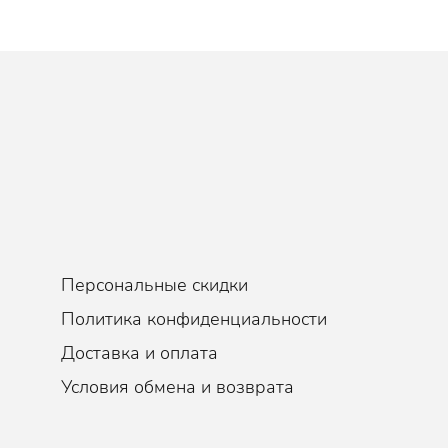
етляет пигментные пятна, выравнивая тон кожи.
карамельный пудинг. При распределении по коже тает и ложится т
оторый выветривается при нанесении на кожу. Полностью впитывает
ягчение, Питание
Персональные скидки
Политика конфиденциальности
Доставка и оплата
Условия обмена и возврата