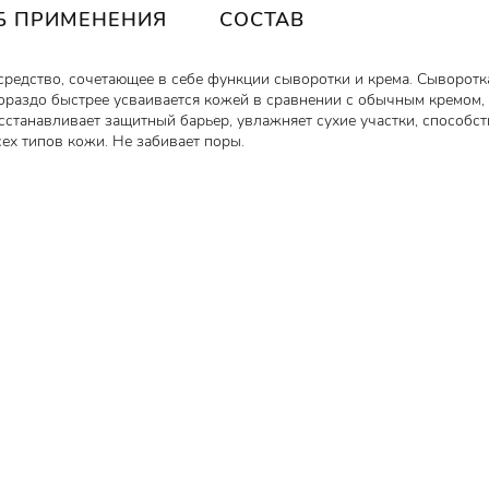
Б ПРИМЕНЕНИЯ
СОСТАВ
е средство, сочетающее в себе функции сыворотки и крема. Сыворот
ораздо быстрее усваивается кожей в сравнении с обычным кремом,
осстанавливает защитный барьер, увлажняет сухие участки, способ
сех типов кожи.
Не забивает поры.
 источником большого количества веществ, благодаря которым облад
и, способствует выведению токсинов, поглощает ультрафиолетовое
жи.
в клетках, создает на поверхности защитную пленку. При этом мас
ие акне и не препятствует клеточному дыханию.
риятное воздействие на процессы регенерации. Аденозин - запускае
орщин, повышает эластичность кожи, выравнивает тургор, снимает
кротрещин.
барьер кожи.