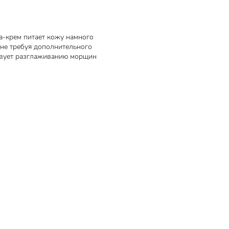
ка-крем питает кожу намного
 не требуя дополнительного
ствует разглаживанию морщин
ает
ло не
т синтез