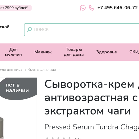
+7 495 646-06-72
 от 2900 рублей!
ской
Для
Товары
Макияж
Здоровье
СКИ
мужчин
для дома
емы для лица
Кремы для лица
Сыворотка-крем 
нет в
наличии
антивозрастная с
экстрактом чаги
Pressed Serum Tundra Chag