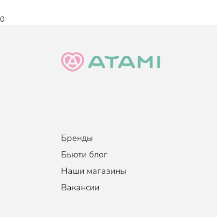
Масло арганы - питает.
Экстракт лимона мягко отшелушивает и осв
0
Консистенция сыворотки напоминает настоящий 
Средство обладает приятным легким ароматом, к
Эффект
:
Увлажнение, Восстановление, См
Бренды
Бьюти блог
Наши магазины
Вакансии