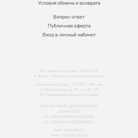
Условия обмена и возврата
Вопрос-ответ
Публичная оферта
Вход в личный кабинет
Все права защищены. 2007-
2026
© Атами - Магазин корейской косметики
Юридический адрес: 115597, г. Москва,
ул. Воронежская, д. 44, к 1, кВ. 175
ИП Зверева Вероника Георгиевна
ПАО ФИЛИАЛ «ЦЕНТРАЛЬНЫЙ»
БАНКА ВТБ
Р/с: 40802810900180002393
К/с: 30101810145250000411
БИК: 044525411
ИНН: 772479106416