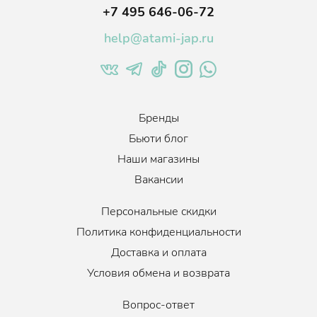
старения, выравнивает рельеф кожи.
+7 495 646-06-72
Аллантоин
по своим антиоксидантным свойствам не
help@atami-jap.ru
уступает витамину С: снижает воздействие свободных
радикалов на клеточную мембрану, продлевая таким
образом жизнь клетки. Способствует заживлению кожи,
восстанавливает ее барьерные свойства.
Бренды
Для всех типов кожи и возрастов.
Бьюти блог
Наши магазины
Вакансии
Персональные скидки
Политика конфиденциальности
Доставка и оплата
Условия обмена и возврата
Вопрос-ответ