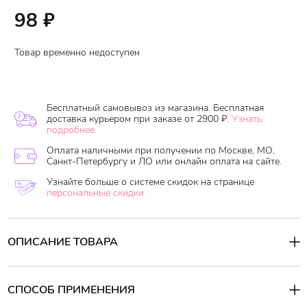
98
₽
Товар временно недоступен
Бесплатный самовывоз из магазина. Бесплатная
доставка курьером при заказе от 2900 ₽.
Узнать
подробнее.
Оплата наличными при получении по Москве, МО,
Санкт-Петербургу и ЛО или онлайн оплата на сайте.
Узнайте больше о системе скидок на странице
персональные скидки.
ОПИСАНИЕ ТОВАРА
Серия тканевых масок
«Bad Girl»
создана специально для
неугомонных «плохих» девчонок, которым трудно усидеть на
одном месте. Серия включает маски «для детоксикации кожи»,
СПОСОБ ПРИМЕНЕНИЯ
«после бессонной ночи», «после тяжелого дня», «после