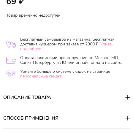
69
₽
Товар временно недоступен
Бесплатный самовывоз из магазина. Бесплатная
доставка курьером при заказе от 2900 ₽.
Узнать
подробнее.
Оплата наличными при получении по Москве, МО,
Санкт-Петербургу и ЛО или онлайн оплата на сайте.
Узнайте больше о системе скидок на странице
персональные скидки.
ОПИСАНИЕ ТОВАРА
Ночная маска с экстрактом тыквы
May Island Secret Healing
Pumpkin
отлично питает, увлажняет и успокаивает кожу лица в
течении ночи, что способствует уменьшению отеков и
СПОСОБ ПРИМЕНЕНИЯ
улучшению состояния кожи. Средство интенсивно питает кожу
на протяжении всей ночи и дарит ей свежий и отдохнувший
Способ применения:
вид. Маска имеет легкую текстуру, приятна в использовании.
Нанести необходимое количество маски мягкими массажными