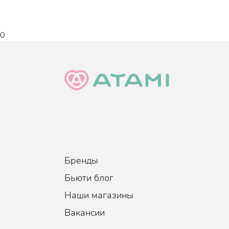
Экстракт фасоли адзуки укрепляет волокна 
Экстракт арахиса обогащает кожу витамином
0
окружающей среды.
Эссенция обладает консистенцией сгущенной води
Восстанавливает оптимальный баланс кожи и го
Дополнительные действующие ингредиенты:
Аденозин активно влияет на производство 
количество морщин, появляющихся с возрас
развития возрастных процессов, защищает к
Гиалуроновая кислота проникает в глубокие
в коже. Образует защитный слой, который н
Бренды
Комплекс пептидов нормализует выработку 
цвет кожи, придает ей здоровое сияние и уп
Бьюти блог
Масло бергамота борется с раздражением 
Наши магазины
обеспечивает осветляющий эффект и сужени
Вакансии
Подходит для всех типов кожи.