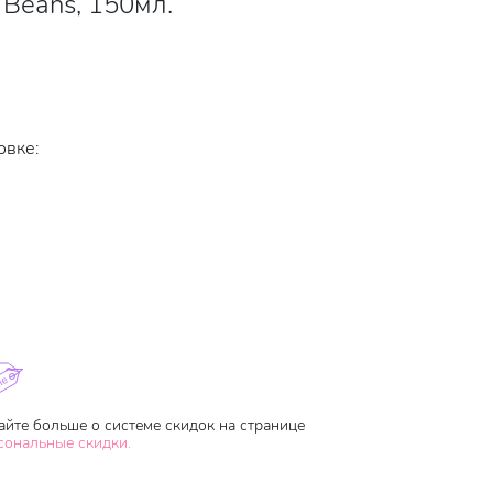
g Beans, 150мл.
овке:
айте больше о системе скидок на странице
сональные скидки.