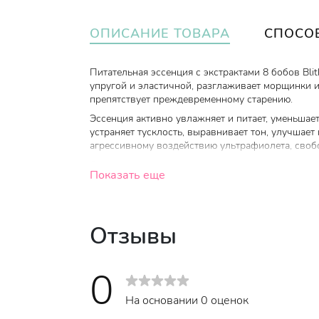
ОПИСАНИЕ ТОВАРА
СПОСО
Питательная эссенция с экстрактами 8 бобов Bli
упругой и эластичной, разглаживает морщинки и
препятствует преждевременному старению.
Эссенция активно увлажняет и питает, уменьша
устраняет тусклость, выравнивает тон, улучшае
агрессивному воздействию ультрафиолета, своб
Основу средства составляет комплекс раститель
Показать еще
основе. Средство на
80% состоит из экстракто
Экстракт черных соевых бобов обладает ан
Экстракт соевых бобов увлажняет, стимулир
Отзывы
Экстракт кэроба — антиоксидант, защищает
Экстракт маша глубоко оздоравливает кожу
0
Экстракт фасоли оказывает антибактериаль
На основании 0 оценок
Экстракт чечевицы глубоко питает кожу, н