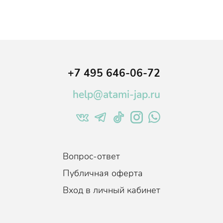
еф.
твия
зуя липкости и стянутости.
довых средств
+7 495 646-06-72
help@atami-jap.ru
а,снижает
корость
нию влаги
Вопрос-ответ
учшает
Публичная оферта
з,
Вход в личный кабинет