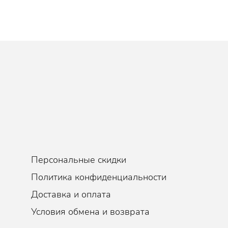
эпидермиса, придает коже упругость и плотность, выравнивает рель
 Е, укрепляет защитный слой и оберегает от агрессивного воздейс
чки, быстро впитывается, в короткие сроки увлажняя кожу, не обра
товит ее к дальшейшему уходу, повышая эффективность других ухо
коллагена,стимулирует производство эластина в клетках эпидермис
том, уменьшает их глубину. Выравнивает рельеф кожи, уменьшает с
летки от окисления.
 слои эпидермиса, активно увлажняет клетки, способствует удержа
е дает влаге испариться.
Персональные скидки
коллагена и эластина, разглаживает кожу, выравнивает рельеф. Ул
ругость.
Политика конфиденциальности
кожи и различными высыпаниями, нормализует работу сальных желе
Доставка и оплата
е пор, освежает кожу.
Условия обмена и возврата