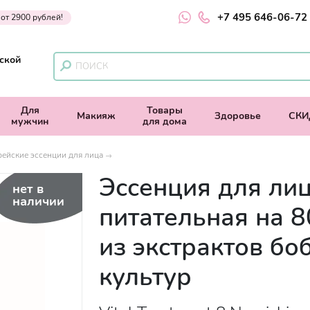
+7 495 646-06-72
 от 2900 рублей!
ской
Для
Товары
Макияж
Здоровье
СКИ
мужчин
для дома
ейские эссенции для лица
Эссенция для ли
нет в
наличии
питательная на 
из экстрактов бо
культур