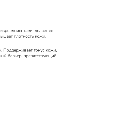
микроэлементами, делает ее
вышает плотность кожи,
х. Поддерживает тонус кожи,
тный барьер, препятствующий
вно, чем продукты на водной
ающее воздействие:
орщины.