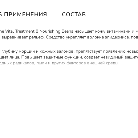
Б ПРИМЕНЕНИЯ
СОСТАВ
the Vital Treatment 8 Nourishing Beans насыщает кожу витаминами и 
 выравнивает рельеф. Средство укрепляет волокна эпидермиса, по
ет глубину морщин и кожных заломов, препятствует появлению новы
т цвет лица. Повышает защитные функции, создает невидимый защи
одных радикалов, пыли и других факторов внешней среды.
ных экстрактов, благодаря чему средство действует более эффекти
в бобовых культур
, которые оказывают комплексное восстанавлив
тивозрастным действием, улучшает текстуру кожи, разглаживает м
ует синтез коллагена и поддерживает упругость и гладкость кожи.
 кожу от внешних раздражителей, выводит токсины.
, препятствует развитию воспалений и раздражений.
ное действие, ускоряет процессы регенерации и обновления.
асыщает клетки влагой, поддерживает гидролипидный баланс.