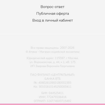
Вопрос-ответ
Публичная оферта
Вход в личный кабинет
Все права защищены. 2007-
2026
© Атами - Магазин корейской косметики
Юридический адрес: 115597, г. Москва,
ул. Воронежская, д. 44, к 1, кВ. 175
ИП Зверева Вероника Георгиевна
ПАО ФИЛИАЛ «ЦЕНТРАЛЬНЫЙ»
БАНКА ВТБ
Р/с: 40802810900180002393
К/с: 30101810145250000411
БИК: 044525411
ИНН: 772479106416
ОГРНИП: 324774600715492