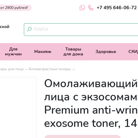
+7 495 646-06-72
 от 2900 рублей!
ской
Для
Товары
Макияж
Здоровье
СКИ
мужчин
для дома
еры для лица
Антивозрастные тонеры
Омолаживающий 
лица с экзосомами
Premium anti-wrin
exosome toner, 1