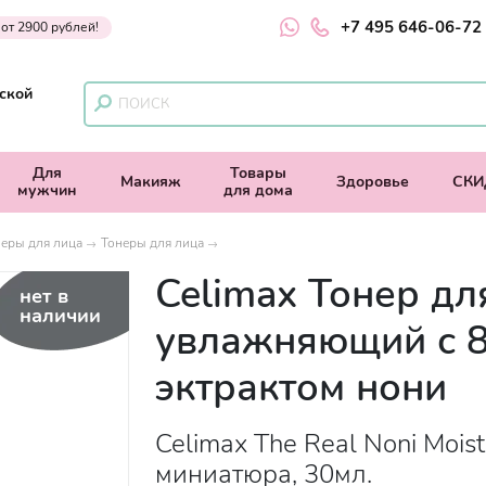
+7 495 646-06-72
 от 2900 рублей!
ской
Для
Товары
Макияж
Здоровье
СКИ
мужчин
для дома
еры для лица
Тонеры для лица
Celimax Тонер дл
нет в
наличии
увлажняющий с 
эктрактом нони
Celimax The Real Noni Moist
миниатюра, 30мл.