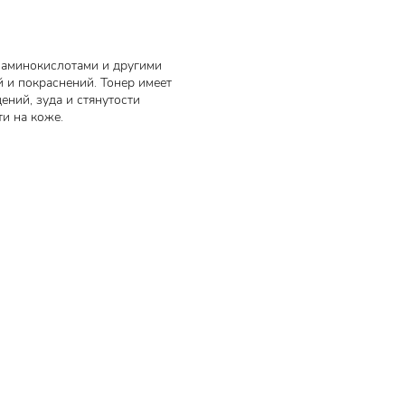
 с аминокислотами и другими
и покраснений. Тонер имеет
ний, зуда и стянутости
и на коже.
т
орезы,
 и
синов
морщин и
ля