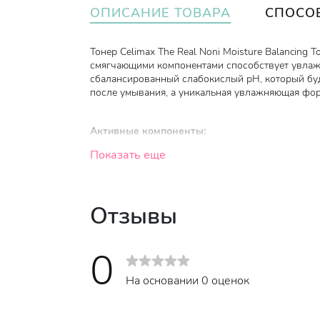
ОПИСАНИЕ ТОВАРА
СПОСО
Тонер Celimax The Real Noni Moisture Balancing 
смягчающими компонентами способствует увлаж
сбалансированный слабокислый рН, который буд
после умывания, а уникальная увлажняющая фор
Активные компоненты:
Показать еще
Экстракт фруктов нони (моринда цитрусоли
свободными радикалами, оказывая мощную 
справиться с высыпаниями и различными ко
выраженными заживляющим и регенерирующ
Отзывы
раны и гнойники, выступают прекрасным по
обеспечивают глубокую очистку загрязненн
0
при этом насыщают кожу необходимыми ми
придавая лицу приятную шелковистость, не
На основании 0 оценок
укрепляют рыхлую, уставшую кожу;
Аминокислоты 5% крайне важны для красот