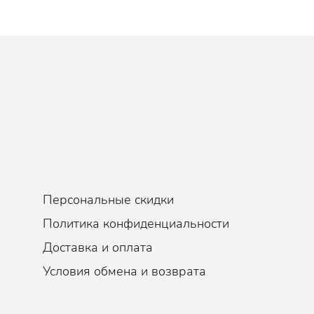
влению ран, повреждений на поверхности эпидермиса и поддержив
аняя здоровое состояние кожи, участвуют в формировании коллаге
ую защиту, оказывая мощный лифтинг-эффект и замедляя процессы
ы и выравнивает микрорельеф кожи, оставляя эффект легкой
ие несовершенства, оказывает дренажное действие, снимая припухл
акне и аллергических высыпаниях;
т выраженное антисептическое, бактерицидное и противовоспалите
ению ран, повреждений, устранению сухости, а также стимулирует с
око питают и защищают от обветривания, приводящего к появлению т
рмиса защитный барьер, близкий к естественному, который предуп
Персональные скидки
ть, уплотняют и придают объём дряблой, возрастной коже, предохр
а также уменьшают гиперпигментацию, возвращая лицу ровный и зд
Политика конфиденциальности
Доставка и оплата
Условия обмена и возврата
спокаивающий, Смягчение