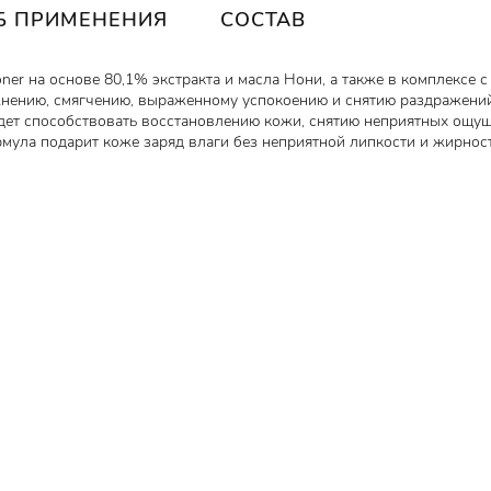
Б ПРИМЕНЕНИЯ
СОСТАВ
Toner на основе 80,1% экстракта и масла Нони, а также в комплексе
нению, смягчению, выраженному успокоению и снятию раздражений 
ет способствовать восстановлению кожи, снятию неприятных ощуще
мула подарит коже заряд влаги без неприятной липкости и жирност
стная) + Масло нони (80,1%) оберегают ДНК-клеток от поражения
антиоксидантную защиту и продлевая молодость кожи, позволяют
жными дефектами, такими как дерматит, псориаз и экземы, обладаю
им действиями, быстро снимают покраснения, уменьшают ожоги, п
мощником в борьбе с акне, обладают антибактериальным действием
ых пор эпидермиса, активизируют процесс выведения шлаков и ток
нералами и витаминами, оказывая впечатляющий лифтинг-эффект и
жность и гладкость, а также уменьшают выраженность мимических 
ы кожи, так как выступают своеобразным строительным материал д