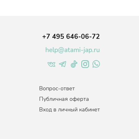
ают
новых и
 старения
+7 495 646-06-72
ости и
help@atami-jap.ru
льное
интез
рещин и
реждает
Вопрос-ответ
аняют от
оровый
Публичная оферта
Вход в личный кабинет