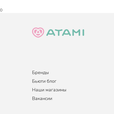
нашего организма, они способствуют зажи
оптимальный уровень увлажнённости, сохр
0
эластиновых волокон, дарят антиоксидантн
и увядания;
Масло розмарина визуально стягивает пор
«заблюренности» и тем самым скрывая мелк
болевые ощущения, часто возникающее при 
Экстракт цветков и листьев Нима оказывае
действие. Способствует скорейшему заживл
коллагена, уменьшая шрамы;
Экстракт какао + бетаин + аллантоин глуб
шелушений, образуют на поверхности эпиде
Бренды
испарение влаги, обезвоживание и стянутос
пагубного влияния свободных радикалов, 
Бьюти блог
тон.
Наши магазины
Вакансии
Эффект
:
Увлажнение, Восстановление, У