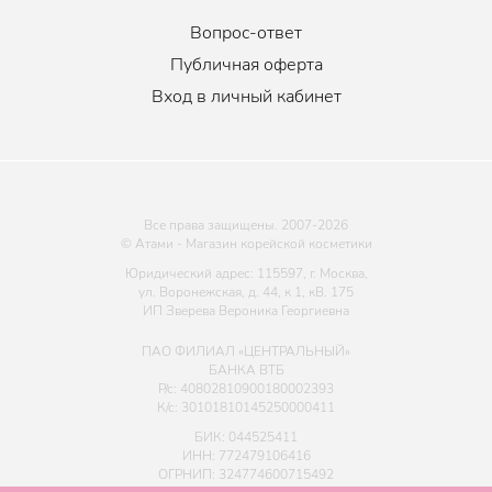
Вопрос-ответ
Публичная оферта
Вход в личный кабинет
Все права защищены. 2007-
2026
© Атами - Магазин корейской косметики
Юридический адрес: 115597, г. Москва,
ул. Воронежская, д. 44, к 1, кВ. 175
ИП Зверева Вероника Георгиевна
ПАО ФИЛИАЛ «ЦЕНТРАЛЬНЫЙ»
БАНКА ВТБ
Р/с: 40802810900180002393
К/с: 30101810145250000411
БИК: 044525411
ИНН: 772479106416
ОГРНИП: 324774600715492