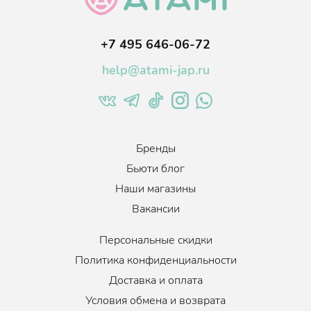
Аллантоин. Этот компонент оказывает
противовоспалительное и противомикробное действие,
активно помогая при кожных заболеваниях. Он
+7 495 646-06-72
способствует ускоренной регенерации клеток и
быстрейшему выздоровлению кожи.
help@atami-jap.ru
Возраст
:
Для всех возрастов
Тип кожи
:
Все типы кожи
Бренды
Эффект
:
Увлажнение, Противовоспалительный, Выравнивание
Бьюти блог
тона, Успокаивающий
Наши магазины
Когда использовать
:
По необходимости, 1-3 раза в неделю
Вакансии
Объем
:
248 мл.
Персональные скидки
Политика конфиденциальности
Доставка и оплата
Условия обмена и возврата