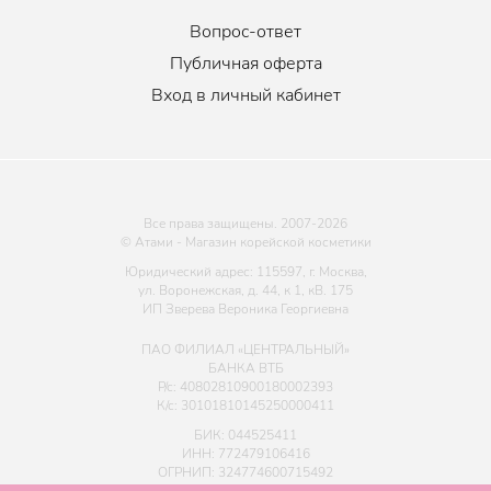
Вопрос-ответ
Публичная оферта
Вход в личный кабинет
Все права защищены. 2007-
2026
© Атами - Магазин корейской косметики
Юридический адрес: 115597, г. Москва,
ул. Воронежская, д. 44, к 1, кВ. 175
ИП Зверева Вероника Георгиевна
ПАО ФИЛИАЛ «ЦЕНТРАЛЬНЫЙ»
БАНКА ВТБ
Р/с: 40802810900180002393
К/с: 30101810145250000411
БИК: 044525411
ИНН: 772479106416
ОГРНИП: 324774600715492