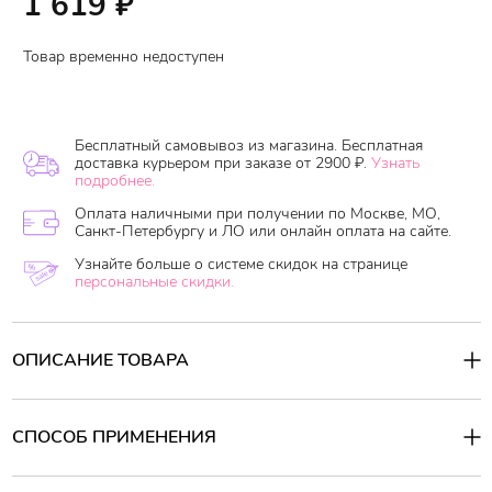
1 619
₽
Товар временно недоступен
Бесплатный самовывоз из магазина. Бесплатная
доставка курьером при заказе от 2900 ₽.
Узнать
подробнее.
Оплата наличными при получении по Москве, МО,
Санкт-Петербургу и ЛО или онлайн оплата на сайте.
Узнайте больше о системе скидок на странице
персональные скидки.
ОПИСАНИЕ ТОВАРА
Гидрофильный бальзам для лица J:ON Makeup Eraser Extra Deep
Cleansing Bal - новый формат привычного жидкого
гидрофильного масла. Такой формат удобен для поездок.
СПОСОБ ПРИМЕНЕНИЯ
Бальзам щательно очищает кожу и эффективно удаляет даже
Способ применения:
самый стойкий макияж. Благодаря натуральному составу
Выдавите немного средства и нанесите его на сухую кожу.