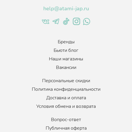
кожи, борется с морщинами, вялостью, дряблостью,
help@atami-jap.ru
отёчностью и другими возрастными изменениями;
Фильтрат лактобатерий галактомисис - улучшает
метаболизм, сокращает морщины, устраняет дряблость,
тусклость, отёчность и другие возрастные изменения.
Бренды
Продукт подходит для ежедневного использования.
Бьюти блог
Наши магазины
Вакансии
Персональные скидки
Политика конфиденциальности
Доставка и оплата
Условия обмена и возврата
Вопрос-ответ
Публичная оферта