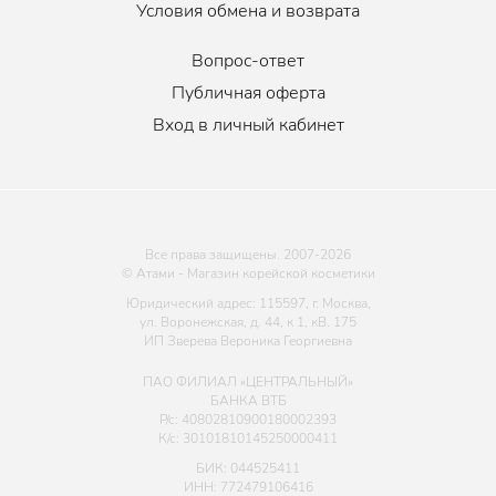
Условия обмена и возврата
Вопрос-ответ
Публичная оферта
Вход в личный кабинет
Все права защищены. 2007-
2026
© Атами - Магазин корейской косметики
Юридический адрес: 115597, г. Москва,
ул. Воронежская, д. 44, к 1, кВ. 175
ИП Зверева Вероника Георгиевна
ПАО ФИЛИАЛ «ЦЕНТРАЛЬНЫЙ»
БАНКА ВТБ
Р/с: 40802810900180002393
К/с: 30101810145250000411
БИК: 044525411
ИНН: 772479106416