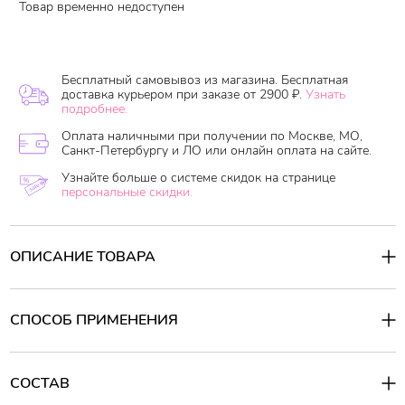
Товар временно недоступен
Бесплатный самовывоз из магазина. Бесплатная
доставка курьером при заказе от 2900 ₽.
Узнать
подробнее.
Оплата наличными при получении по Москве, МО,
Санкт-Петербургу и ЛО или онлайн оплата на сайте.
Узнайте больше о системе скидок на странице
персональные скидки.
ОПИСАНИЕ ТОВАРА
Grace Green Herb 2 Ways Inhaler Green – это тайский популярный
карманный ингалятор – «нюхалка» универсальное и абсолютно
натуральное средство на «все случаи жизни».
СПОСОБ ПРИМЕНЕНИЯ
Мини ингалятор поможет :
*при головной боли,
Способ применения:
* головокружении,
Открутите герметично завинченный колпачок пенала нюхалки с
* тошноте,
одной стороны и вдыхайте запах свежести. Открутите
СОСТАВ
* насморке,
герметично завинченный колпачок пенала мини ингалятора с
* заложенном носе,