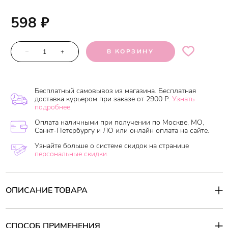
598
₽
–
+
В КОРЗИНУ
Бесплатный самовывоз из магазина. Бесплатная
доставка курьером при заказе от 2900 ₽.
Узнать
подробнее.
Оплата наличными при получении по Москве, МО,
Санкт-Петербургу и ЛО или онлайн оплата на сайте.
Узнайте больше о системе скидок на странице
персональные скидки.
ОПИСАНИЕ ТОВАРА
SolaFresh LIME – это эффективное средство для мытья посуды с
освежающим ароматом апельсина, созданное для легкого и
безопасного удаления жира даже в холодной воде. Формула,
СПОСОБ ПРИМЕНЕНИЯ