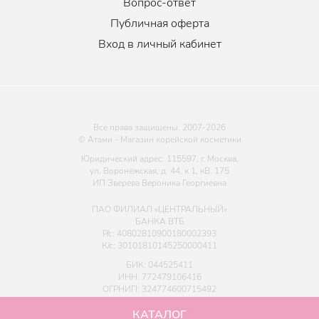
Вопрос-ответ
Публичная оферта
Вход в личный кабинет
Все права защищены. 2007-
2026
© Атами - Магазин корейской косметики
Юридический адрес: 115597, г. Москва,
ул. Воронежская, д. 44, к 1, кВ. 175
ИП Зверева Вероника Георгиевна
ПАО ФИЛИАЛ «ЦЕНТРАЛЬНЫЙ»
БАНКА ВТБ
Р/с: 40802810900180002393
К/с: 30101810145250000411
БИК: 044525411
ИНН: 772479106416
ОГРНИП: 324774600715492
КАТАЛОГ